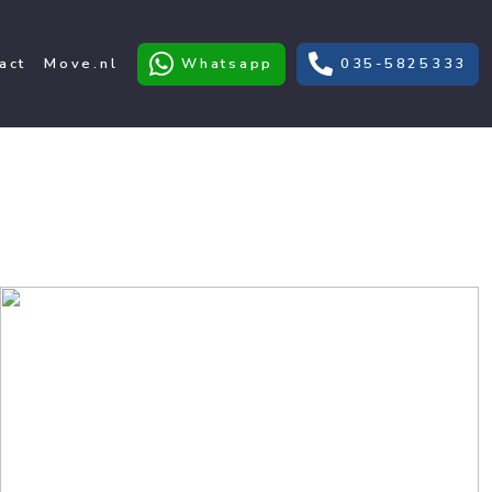
act
Move.nl
Whatsapp
035-5825333