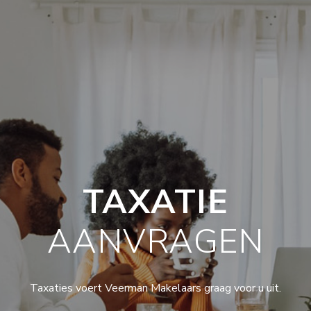
TAXATIE
AANVRAGEN
Taxaties voert Veerman Makelaars graag voor u uit.