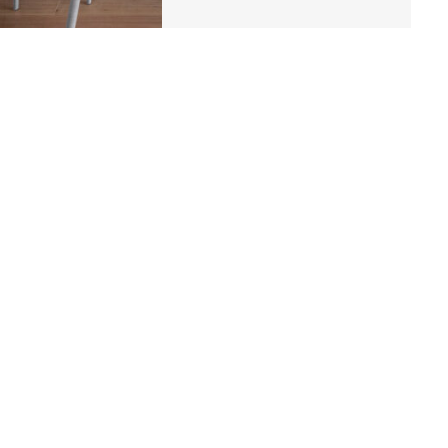
T
VEERMAN MAKELAARS
tsApp