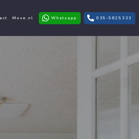
act
Move.nl
Whatsapp
035-5825333