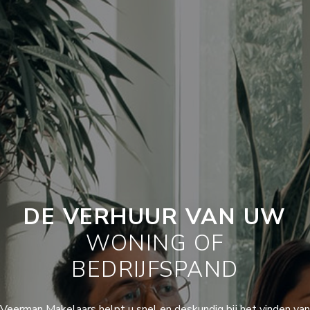
DE VERHUUR VAN UW
WONING OF
BEDRIJFSPAND
Veerman Makelaars helpt u snel en deskundig bij het vinden van