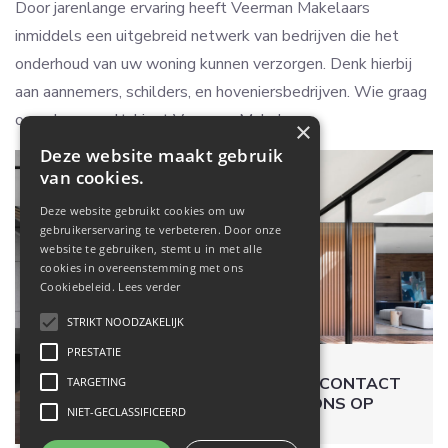
Door jarenlange ervaring heeft Veerman Makelaars
inmiddels een uitgebreid netwerk van bedrijven die het
onderhoud van uw woning kunnen verzorgen. Denk hierbij
aan aannemers, schilders, en hoveniersbedrijven. Wie graag
op zeker speelt, kiest Veerman Makelaars.
×
Deze website maakt gebruik
van cookies.
Deze website gebruikt cookies om uw
gebruikerservaring te verbeteren. Door onze
website te gebruiken, stemt u in met alle
cookies in overeenstemming met ons
Cookiebeleid.
Lees verder
STRIKT NOODZAKELIJK
PRESTATIE
NEEM CONTACT
TARGETING
MET ONS OP
NIET-GECLASSIFICEERD