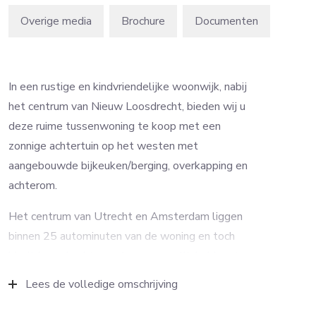
Overige media
Brochure
In een rustige en kindvriendelijke woonwijk, nabij
het centrum van Nieuw Loosdrecht, bieden wij u
deze ruime tussenwoning te koop met een
zonnige achtertuin op het westen met
aangebouwde bijkeuken/berging, overkapping en
achterom.
Het centrum van Utrecht en Amsterdam liggen
binnen 25 autominuten van de woning en toch
biedt Loosdrecht een dorpse gezelligheid met
scholen, kinderopvang, sportaccommodaties,
Lees de volledige omschrijving
winkels en openbaar vervoer. Ook bos, heide en
het watersportgebied “de Loosdrechtse