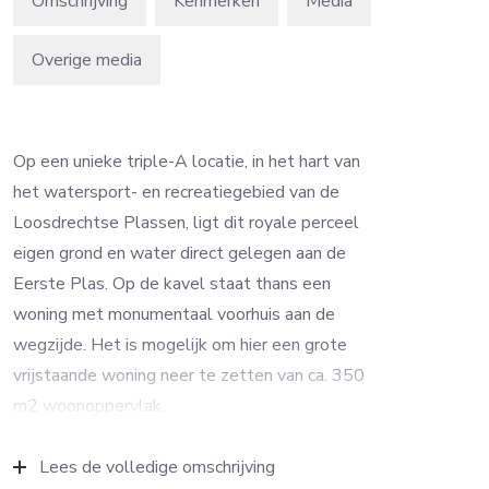
Omschrijving
Kenmerken
Media
Overige media
Op een unieke triple-A locatie, in het hart van
het watersport- en recreatiegebied van de
Loosdrechtse Plassen, ligt dit royale perceel
eigen grond en water direct gelegen aan de
Eerste Plas. Op de kavel staat thans een
woning met monumentaal voorhuis aan de
wegzijde. Het is mogelijk om hier een grote
vrijstaande woning neer te zetten van ca. 350
m2 woonoppervlak.
Het perceel ligt aan de Oud Loosdrechtsedijk op
Lees de volledige omschrijving
circa 20 minuten afstand van Amsterdam en op