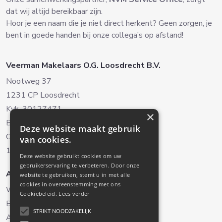
dat wij altijd bereikbaar zijn.
Hoor je een naam die je niet direct herkent? Geen zorgen, je
bent in goede handen bij onze collega’s op afstand!
Veerman Makelaars O.G. Loosdrecht B.V.
Nootweg 37
1231 CP Loosdrecht
Kvk. 30127471
×
BTW. NL8038.22.042B.01
Deze website maakt gebruik
Oud-Loosdrechtsedijk 238
van cookies.
1231 NH Loosdrecht (Alleen op afspraak)
Deze website gebruikt cookies om uw
gebruikerservaring te verbeteren. Door onze
Aanbod
Diensten
website te gebruiken, stemt u in met alle
cookies in overeenstemming met ons
Woningaanbod
Verkoop
Cookiebeleid.
Lees verder
Bedrijfsaanbod
Aankoop
STRIKT NOODZAKELIJK
Aangekocht
Taxaties