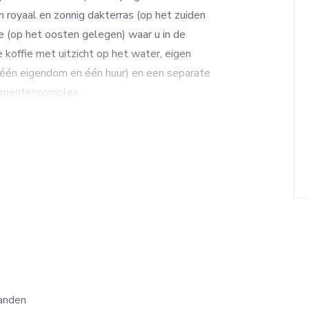
 royaal en zonnig dakterras (op het zuiden
e (op het oosten gelegen) waar u in de
 koffie met uitzicht op het water, eigen
(één eigendom en één huur) en een separate
rtementencomplex.
n kleinschalig appartementencomplex,
rmalige jachthaven ‘Ottenhome’ en ligt aan
ssen de Vuntusplas en de Loosdrechtse
ijk aan fraaie jachthavens, restaurants en
t u terecht bij de AH op loopafstand of in de
hoef en Loenen aan de Vecht. Meer stadse
ddelbare scholen en een NS-station vindt u
bent u binnen 20 autominuten op de
anden
 in Utrecht of Amsterdam Centrum/Schiphol.