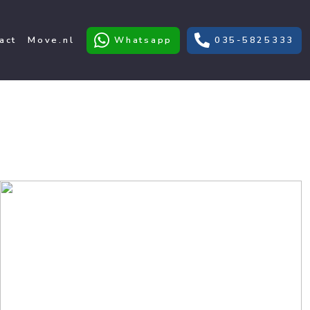
act
Move.nl
Whatsapp
035-5825333