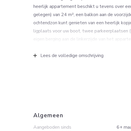
heerlijk appartement beschikt u tevens over een
gelegen) van 24 m², een balkon aan de voorzijd
ochtendzon kunt genieten van een heerlijk kopje
ligplaats voor uw boot, twee parkeerplaatsen 
eigen berging aan de linkerzijde van het appa
Het appartement is gelegen in een verzorgd e
Lees de volledige omschrijving
gebouwd in 2000. Het complex staat aan de voo
de achterzijde aan een doorvaart (De Heul) tu
Plassen.
Oud-Loosdrecht is een typisch watersportdorp, r
terrassen. Voor uw dagelijkse boodschappen kun
nabijgelegen dorpen Nieuw-Loosdrecht, Korten
voorzieningen alsmede een groot aanbod aan mi
Algemeen
in Hilversum. Via de uitvalswegen naar de A2 
Aangeboden sinds
6+ ma
Amsterdamse Zuidas en binnen 30 autominuten