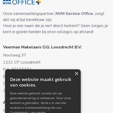
Onze samenwerkingspartner,
NVM Service Office
, zorgt
dat wij altijd bereikbaar zijn.
Hoor je een naam die je niet direct herkent? Geen zorgen, je
bent in goede handen bij onze collega’s op afstand!
Veerman Makelaars O.G. Loosdrecht B.V.
Nootweg 37
1231 CP Loosdrecht
Kvk. 30127471
×
BTW. NL8038.22.042B.01
Deze website maakt gebruik
Oud-Loosdrechtsedijk 238
van cookies.
1231 NH Loosdrecht (Alleen op afspraak)
Deze website gebruikt cookies om uw
gebruikerservaring te verbeteren. Door onze
Aanbod
Diensten
website te gebruiken, stemt u in met alle
cookies in overeenstemming met ons
Woningaanbod
Verkoop
Cookiebeleid.
Lees verder