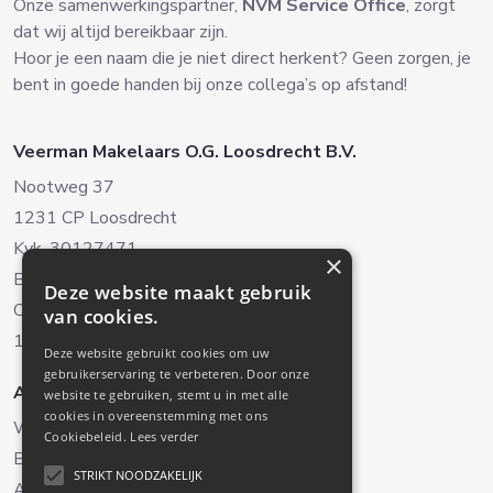
Onze samenwerkingspartner,
NVM Service Office
, zorgt
dat wij altijd bereikbaar zijn.
Hoor je een naam die je niet direct herkent? Geen zorgen, je
bent in goede handen bij onze collega’s op afstand!
Veerman Makelaars O.G. Loosdrecht B.V.
Nootweg 37
1231 CP Loosdrecht
Kvk. 30127471
×
BTW. NL8038.22.042B.01
Deze website maakt gebruik
Oud-Loosdrechtsedijk 238
van cookies.
1231 NH Loosdrecht (Alleen op afspraak)
Deze website gebruikt cookies om uw
gebruikerservaring te verbeteren. Door onze
Aanbod
Diensten
website te gebruiken, stemt u in met alle
cookies in overeenstemming met ons
Woningaanbod
Verkoop
Cookiebeleid.
Lees verder
Bedrijfsaanbod
Aankoop
STRIKT NOODZAKELIJK
Aangekocht
Taxaties