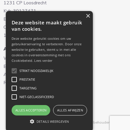
1231 CP Loosdrecht
Kvk. 30127471
×
BTW. NL8038.22.042B.01
Deze website maakt gebruik
Oud-Loosdrechtsedijk 238
van cookies.
1231 NH Loosdrecht (Alleen op afspraak)
Deze website gebruikt cookies om uw
gebruikerservaring te verbeteren. Door onze
Aanbod
Diensten
website te gebruiken, stemt u in met alle
cookies in overeenstemming met ons
Woningaanbod
Verkoop
Cookiebeleid.
Lees verder
Bedrijfsaanbod
Aankoop
STRIKT NOODZAKELIJK
Aangekocht
Taxaties
PRESTATIE
Recreatiewoningen
Verhuur
TARGETING
NIET-GECLASSIFICEERD
ALLES ACCEPTEREN
ALLES AFWIJZEN
DETAILS WEERGEVEN
Powered by
Goes & Roos
.
Alle rechten voorbehouden
. |
Privacyverklaring