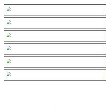
vierde slaapkamer
• Plafondhoogte circa 2,80 meter
• Onderhoudsarme gevelbekleding van
vezelcement
• EPDM dakbedekking
• Uitstekend geïsoleerd
• Airconditioning en centrale verwarming
• Hoogwaardige PVC-vloeren
• Eigen aansluitingen voor gas, water en elektra
(3-fase)
• Verbruik wordt afgerekend op basis van eigen
meters
• Park het gehele jaar geopend
• Huur-/parklasten circa € 7.500,- per jaar
inclusief btw
• Honden zijn niet toegestaan op het park