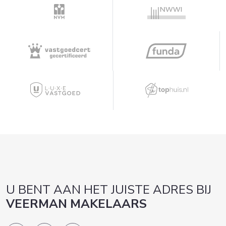
Bent u op zoek naar een instapklare
recreatiewoning op een van de mooiste locaties
van de Loosdrechtse Plassen, met directe
toegang tot het vaarwater en volop ruimte voor
ontspanning? Dan nodigen wij u graag uit voor
een bezichtiging. Ervaar zelf de rust, ruimte en
het unieke recreatiegevoel dat deze bijzondere
plek te bieden heeft.
U BENT AAN HET JUISTE ADRES BIJ
VEERMAN MAKELAARS