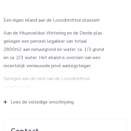
Een eigen eiland aan de Loosdrechtse plassen!
Aan de Muyeveldse-Wetering en de Derde plas
gelegen een perceel legakker van totaal
2800m2 aan natuurgrond en water, ca. 1/3 grond
en ca. 2/3 water. Het eiland is voorzien van een
recentelijk vernieuwde privé aanlegsteiger.
Gelegen aan de rand van de Loosdrechtse
schaatsroute.
Volgens het Bestemmingsplan Plassengebied
Lees de volledige omschrijving
Loosdrecht 2013 gelden de volgende regels:
Art. 11.1 Bestemmingsomschrijving
De voor ‘Natuur’ aangewezen gronden zijn