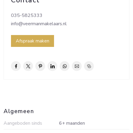
Contact
bestemd voor:
a. het behoud, het herstel en/of de ontwikkeling
035-5825333
van natuurlijke en/of
info@veermanmakelaars.nl
landschappelijke waarden;
b. bos en andere houtopstanden;
Afspraak maken
c. water, sloten, kreken en daarmee gelijk te
stellen waterlopen;
d. beschoeiingen, golfbrekers en andere
bouwwerken, geen gebouwen
zijnde;
e. het behoud van de aanwezige
cultuurhistorische waarden.
Algemeen
Aangeboden sinds
6+ maanden