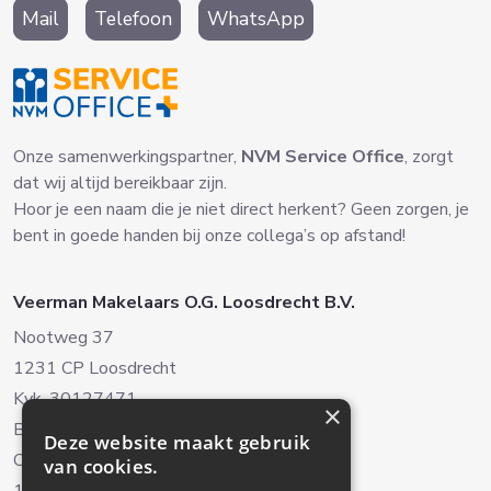
Mail
Telefoon
WhatsApp
Onze samenwerkingspartner,
NVM Service Office
, zorgt
dat wij altijd bereikbaar zijn.
Hoor je een naam die je niet direct herkent? Geen zorgen, je
bent in goede handen bij onze collega’s op afstand!
Veerman Makelaars O.G. Loosdrecht B.V.
Nootweg 37
1231 CP Loosdrecht
Kvk. 30127471
×
BTW. NL8038.22.042B.01
Deze website maakt gebruik
Oud-Loosdrechtsedijk 238
van cookies.