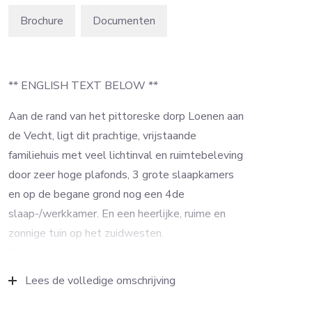
Brochure
** ENGLISH TEXT BELOW **
Aan de rand van het pittoreske dorp Loenen aan
de Vecht, ligt dit prachtige, vrijstaande
familiehuis met veel lichtinval en ruimtebeleving
door zeer hoge plafonds, 3 grote slaapkamers
en op de begane grond nog een 4de
slaap-/werkkamer. En een heerlijke, ruime en
zonnige tuin op het zuidwesten.
Een unieke woning op een unieke locatie.
Lees de volledige omschrijving
Het huis is omgeven met een prachtige oude
kastanjeboom, diverse oude fruitbomen, en een