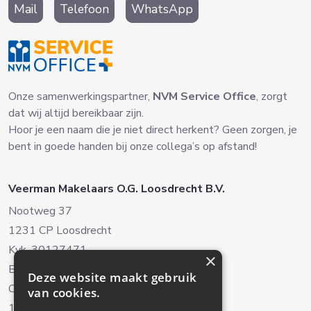
Mail
Telefoon
WhatsApp
Onze samenwerkingspartner,
NVM Service Office
, zorgt
dat wij altijd bereikbaar zijn.
Hoor je een naam die je niet direct herkent? Geen zorgen, je
bent in goede handen bij onze collega’s op afstand!
Veerman Makelaars O.G. Loosdrecht B.V.
Nootweg 37
1231 CP Loosdrecht
Kvk. 30127471
×
BTW. NL8038.22.042B.01
Deze website maakt gebruik
Oud-Loosdrechtsedijk 238
van cookies.
1231 NH Loosdrecht (Alleen op afspraak)