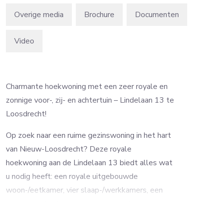
Overige media
Brochure
Video
Charmante hoekwoning met een zeer royale en
zonnige voor-, zij- en achtertuin – Lindelaan 13 te
Loosdrecht!
Op zoek naar een ruime gezinswoning in het hart
van Nieuw-Loosdrecht? Deze royale
hoekwoning aan de Lindelaan 13 biedt alles wat
u nodig heeft: een royale uitgebouwde
woon-/eetkamer, vier slaap-/werkkamers, een
zonnige en besloten voor-, zij- en achtertuin met
overkapping, parkeergelegenheid op eigen