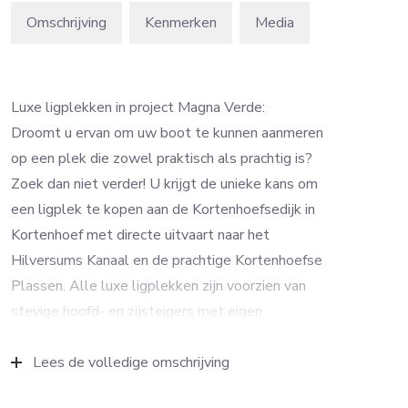
Omschrijving
Kenmerken
Media
Luxe ligplekken in project Magna Verde:
Droomt u ervan om uw boot te kunnen aanmeren
op een plek die zowel praktisch als prachtig is?
Zoek dan niet verder! U krijgt de unieke kans om
een ligplek te kopen aan de Kortenhoefsedijk in
Kortenhoef met directe uitvaart naar het
Hilversums Kanaal en de prachtige Kortenhoefse
Plassen. Alle luxe ligplekken zijn voorzien van
stevige hoofd- en zijsteigers met eigen
stroomaansluiting. De haven beschikt over
sanitairvoorzieningen en een eigen
Lees de volledige omschrijving
parkeerterrein. Het terrein is beveiligd met een