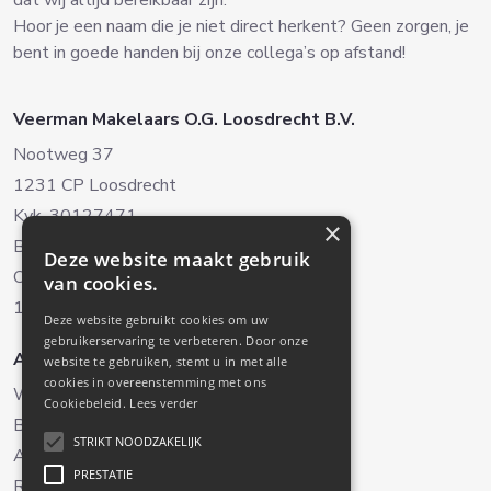
dat wij altijd bereikbaar zijn.
Hoor je een naam die je niet direct herkent? Geen zorgen, je
bent in goede handen bij onze collega’s op afstand!
Veerman Makelaars O.G. Loosdrecht B.V.
Nootweg 37
1231 CP Loosdrecht
Kvk. 30127471
×
BTW. NL8038.22.042B.01
Deze website maakt gebruik
Oud-Loosdrechtsedijk 238
van cookies.
1231 NH Loosdrecht (Alleen op afspraak)
Deze website gebruikt cookies om uw
gebruikerservaring te verbeteren. Door onze
Aanbod
Diensten
website te gebruiken, stemt u in met alle
cookies in overeenstemming met ons
Woningaanbod
Verkoop
Cookiebeleid.
Lees verder
Bedrijfsaanbod
Aankoop
STRIKT NOODZAKELIJK
Aangekocht
Taxaties
PRESTATIE
Recreatiewoningen
Verhuur