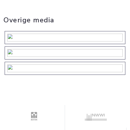
• Mogelijkheid creëren boothuis;
• Parkeren meerdere auto’s op eigen terrein;
Overige media
• Voorbereiding laadpaal en mogelijkheid
elektrische poort aanwezig;
• Perceel oppervlak incl. water van ca. 870 m²;
• Volledig geïsoleerd met energielabel A+++;
• V.v. 6 zonnepanelen, warmtepomp,
vloerverwarming en airco;
• Alarm aanwezig;
• Luxe afgewerkt met o.a. visgraatvloer, dimbare
inbouwspots en wandlampen (LED verlichting);
• Riante tuin met prachtig uitzicht over het
water;
• Separate houten berging in stijl met de villa;
• Oplevering kan snel.