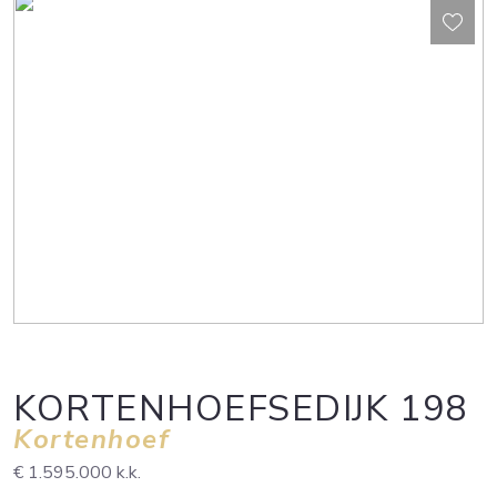
KORTENHOEFSEDIJK
198
Kortenhoef
€ 1.595.000
k.k.