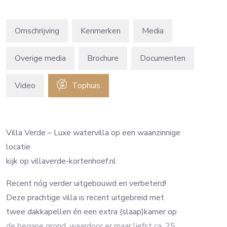
Omschrijving
Kenmerken
Media
Overige media
Brochure
Video
Tophuis
Villa Verde – Luxe watervilla op een waanzinnige
locatie
kijk op villaverde-kortenhoef.nl
Recent nóg verder uitgebouwd en verbeterd!
Deze prachtige villa is recent uitgebreid met
twee dakkapellen én een extra (slaap)kamer op
de begane grond, waardoor er maar liefst ca. 25