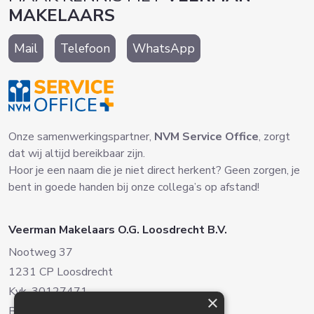
MAKELAARS
Kijkt u ook eens op: villaverde-kortenhoef.nl
Mail
Telefoon
WhatsApp
Onze samenwerkingspartner,
NVM Service Office
, zorgt
dat wij altijd bereikbaar zijn.
Hoor je een naam die je niet direct herkent? Geen zorgen, je
bent in goede handen bij onze collega’s op afstand!
Veerman Makelaars O.G. Loosdrecht B.V.
Nootweg 37
1231 CP Loosdrecht
Kvk. 30127471
×
BTW. NL8038.22.042B.01