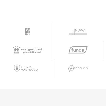
expansive and atmospheric living/dining room
features numerous windows, storage cupboards,
French doors leading to the sunny hardwood
terrace on the water, and a sliding door to the
cozy side garden. The luxurious open kitchen is a
paradise for cooking enthusiasts, equipped with
an island sink and various high-end built-in
appliances, including a Quooker with sparkling
and chilled water, a Pitt-cooking gas stove, a
dishwasher, a refrigerator, Gaggenau (steam)
ovens, a warming drawer, and a Gaggenau wine
climate cabinet.
The internal storage room serves as a utility
room, complete with a door to the front yard, a
sink, a refrigerator, a freezer, and fixed cupboards.