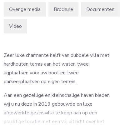
Overige media
Brochure
Video
Zeer luxe charmante helft van dubbele villa met
hardhouten terras aan het water, twee
ligplaatsen voor uw boot en twee
parkeerplaatsen op eigen terrein.
Aan een gezellige en kleinschalige haven bieden
wij u nu deze in 2019 gebouwde en luxe
afgewerkte gezinsvilla te koop aan op een
prachtige locatie met een vrij uitzicht over het
water. In de zomer vaart u vanaf uw eigen
ligplaats zo de Loosdrechtse Eerste Plas op en