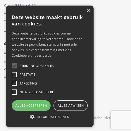
Kvk. 30127471
×
BTW. NL8038.22.042B.01
Deze website maakt gebruik
Oud-Loosdrechtsedijk 238
van cookies.
1231 NH Loosdrecht (Alleen op afspraak)
Deze website gebruikt cookies om uw
gebruikerservaring te verbeteren. Door onze
Aanbod
Diensten
website te gebruiken, stemt u in met alle
cookies in overeenstemming met ons
Woningaanbod
Verkoop
Cookiebeleid.
Lees verder
Bedrijfsaanbod
Aankoop
STRIKT NOODZAKELIJK
Aangekocht
Taxaties
PRESTATIE
Recreatiewoningen
Verhuur
TARGETING
NIET-GECLASSIFICEERD
ALLES ACCEPTEREN
ALLES AFWIJZEN
DETAILS WEERGEVEN
Powered by
Goes & Roos
.
Alle rechten voorbehouden
. |
Privacyverklaring