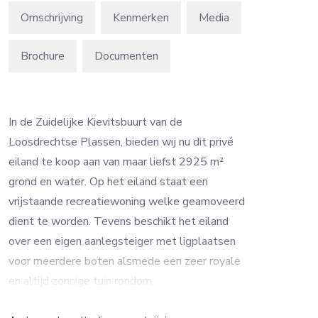
Omschrijving
Kenmerken
Media
Brochure
In de Zuidelijke Kievitsbuurt van de
Loosdrechtse Plassen, bieden wij nu dit privé
eiland te koop aan van maar liefst 2925 m²
grond en water. Op het eiland staat een
vrijstaande recreatiewoning welke geamoveerd
dient te worden. Tevens beschikt het eiland
over een eigen aanlegsteiger met ligplaatsen
voor meerdere boten alsmede een zeer royale
en altijd zonnige tuin rondom.
Het eiland heeft de bestemming natuur en het is