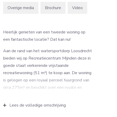
Overige media
Brochure
Video
Heerlijk genieten van een tweede woning op
een fantastische locatie? Dat kan nu!
Aan de rand van het watersportdorp Loosdrecht
bieden wij op Recreatiecentrum Mijnden deze in
goede staat verkerende vrijstaande
recreatiewoning (51 m²) te koop aan. De woning
is gelegen op een royaal perceel huurgrond van
circa 275m² en beschikt over een royale en
verzorgde tuin met fraai terras aan het water,
een eigen aanlegsteiger voor 2 boten,
Lees de volledige omschrijving
vrijstaande houten berging en
parkeergelegenheid op eigen terrein. Vanaf uw