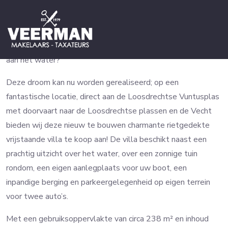
Vrijstaande villa
936443913b449377d246fb8
Wie droomt er niet van een compleet nieuw gebouwde villa
aan het water?
Deze droom kan nu worden gerealiseerd; op een
fantastische locatie, direct aan de Loosdrechtse Vuntusplas
met doorvaart naar de Loosdrechtse plassen en de Vecht
bieden wij deze nieuw te bouwen charmante rietgedekte
vrijstaande villa te koop aan! De villa beschikt naast een
prachtig uitzicht over het water, over een zonnige tuin
rondom, een eigen aanlegplaats voor uw boot, een
inpandige berging en parkeergelegenheid op eigen terrein
voor twee auto’s.
Met een gebruiksoppervlakte van circa 238 m² en inhoud